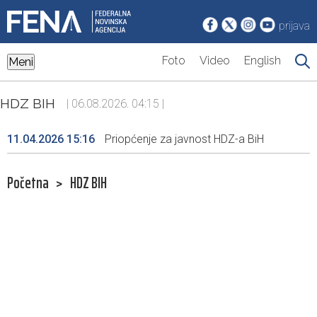
prijava
Foto
Video
English
Meni
HDZ BIH
| 06.08.2026. 04:15 |
11.04.2026 15:16
Priopćenje za javnost HDZ-a BiH
Početna
>
HDZ BIH