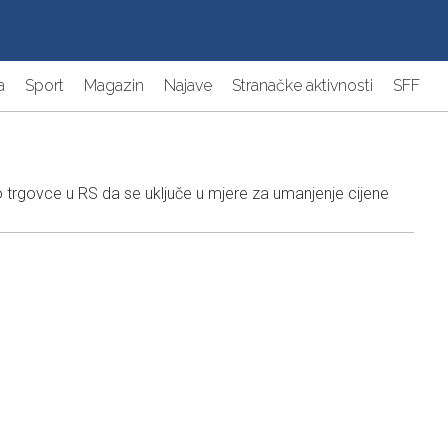
a
Sport
Magazin
Najave
Stranačke aktivnosti
SFF
trgovce u RS da se uključe u mjere za umanjenje cijene