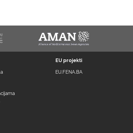
EU projekti
ta
EU.FENA.BA
acijama
a