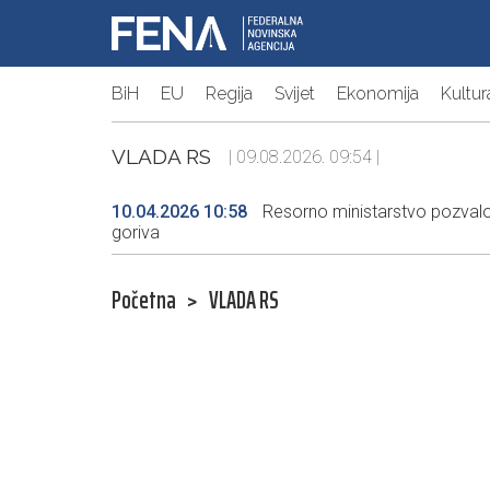
BiH
EU
Regija
Svijet
Ekonomija
Kultur
VLADA RS
| 09.08.2026. 09:54 |
10.04.2026 10:58
Resorno ministarstvo pozvalo 
goriva
Početna
>
VLADA RS