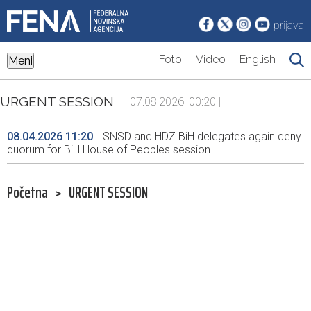
prijava
Foto
Video
English
Meni
URGENT SESSION
| 07.08.2026. 00:20 |
08.04.2026 11:20
SNSD and HDZ BiH delegates again deny
quorum for BiH House of Peoples session
Početna
>
URGENT SESSION