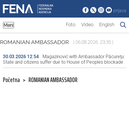
prijava
Foto
Video
English
Meni
ROMANIAN AMBASSADOR
| 06.08.2026. 23:35 |
30.03.2026 12:54
Magazinović with Ambassador Păcureţu:
State and citizens suffer due to House of Peoples blockade
Početna
>
ROMANIAN AMBASSADOR