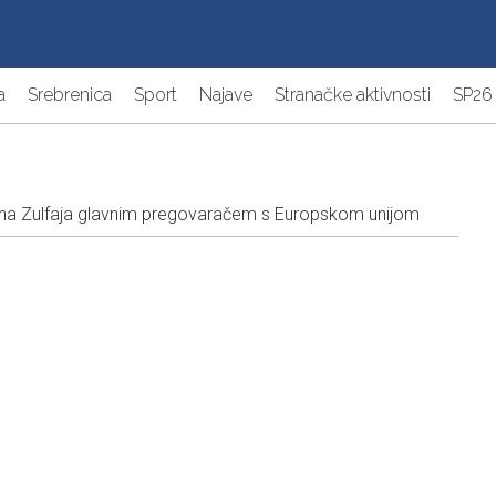
a
Srebrenica
Sport
Najave
Stranačke aktivnosti
SP26
na Zulfaja glavnim pregovaračem s Europskom unijom