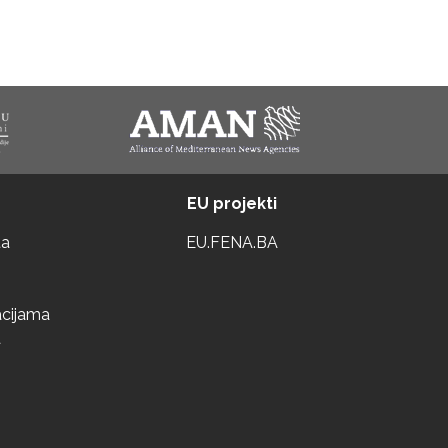
EU projekti
ta
EU.FENA.BA
acijama
a