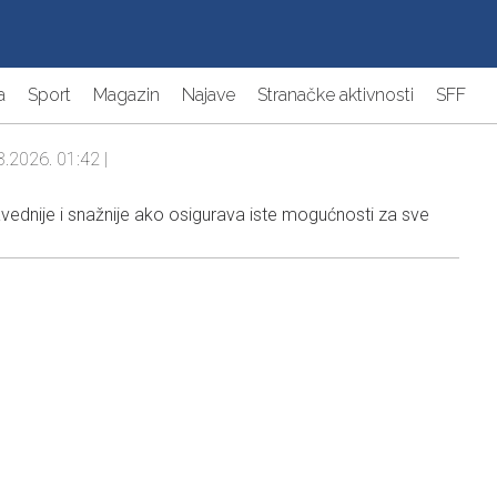
a
Sport
Magazin
Najave
Stranačke aktivnosti
SFF
8.2026. 01:42 |
vednije i snažnije ako osigurava iste mogućnosti za sve