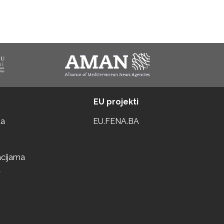
EU projekti
ta
EU.FENA.BA
acijama
a