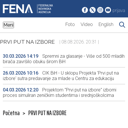
prijava
Foto
Video
English
Meni
PRVI PUT NA IZBORE
| 08.08.2026. 20:31 |
30.03.2026 14:19
Spremni za glasanje - Više od 500 mladih
birača završilo obuku širom BiH
26.03.2026 10:16
CIK BiH - U sklopu Projekta 'Prvi put na
izbore' sutra predavanje za mlade u Centru za edukaciju
04.03.2026 12:20
Projektom "Prvi put na izbore" izborni
proces simuliran zeničkim studentima i srednjoškolcima
Početna
>
PRVI PUT NA IZBORE