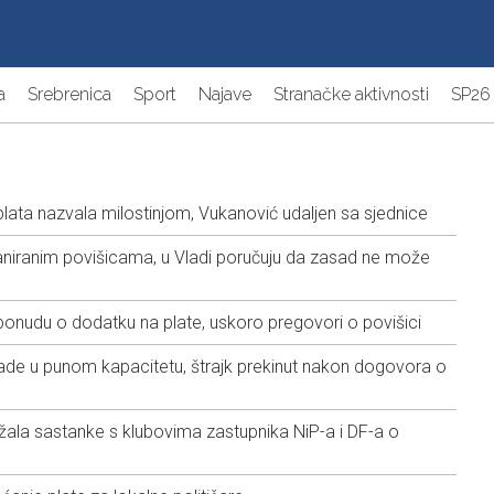
a
Srebrenica
Sport
Najave
Stranačke aktivnosti
SP26
ata nazvala milostinjom, Vukanović udaljen sa sjednice
laniranim povišicama, u Vladi poručuju da zasad ne može
 ponudu o dodatku na plate, uskoro pregovori o povišici
 rade u punom kapacitetu, štrajk prekinut nakon dogovora o
žala sastanke s klubovima zastupnika NiP-a i DF-a o