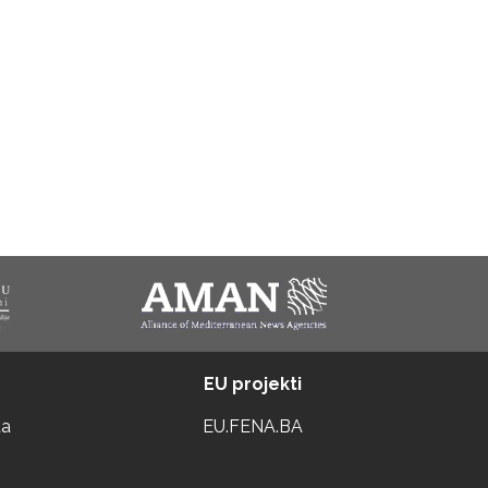
EU projekti
ta
EU.FENA.BA