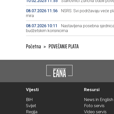
10.02.2025 11:55
Stanovnici Zuricha odbili pove
08.07.2026 11:56
NSRS: Svi podržavaju veće plat
mira
08.07.2026 10:11
Nastavljena posebna sjednica
budžetskim korisnicima
Početna
>
POVEĆANJE PLATA
Vijesti
Resursi
BiH
News in English
Svijet
Foto servis
Regija
Video servis