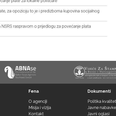
ćanje plate za lokalne političare
e, za opoziciju to je i predizborna kupovina socijalnog
 NSRS raspravom o prijedlogu za povećanje plata
Fena
Dokumenti
O agenciji
Politika kvalite
Misija i vizija
Javne nabavke
Kontakt
Javni oglasi