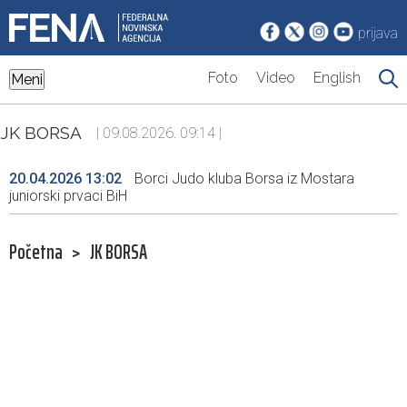
prijava
Foto
Video
English
Meni
JK BORSA
| 09.08.2026. 09:14 |
20.04.2026 13:02
Borci Judo kluba Borsa iz Mostara
juniorski prvaci BiH
Početna
>
JK BORSA