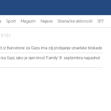
a
Sport
Magazin
Najave
Stranačke aktivnosti
SFF
15:10 |
 iz Barcelone za Gazu ima cilj probijanje izraelske blokade
 ka Gazi, iako je njen brod ‘Family’ 8. septembra napadnut