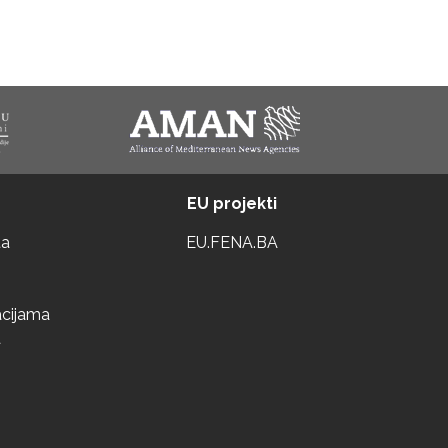
EU projekti
ta
EU.FENA.BA
acijama
a