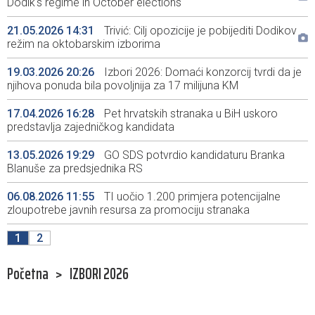
Dodik's regime in October elections
21.05.2026 14:31
Trivić: Cilj opozicije je pobijediti Dodikov
režim na oktobarskim izborima
19.03.2026 20:26
Izbori 2026: Domaći konzorcij tvrdi da je
njihova ponuda bila povoljnija za 17 milijuna KM
17.04.2026 16:28
Pet hrvatskih stranaka u BiH uskoro
predstavlja zajedničkog kandidata
13.05.2026 19:29
GO SDS potvrdio kandidaturu Branka
Blanuše za predsjednika RS
06.08.2026 11:55
TI uočio 1.200 primjera potencijalne
zloupotrebe javnih resursa za promociju stranaka
1
2
Početna
>
IZBORI 2026