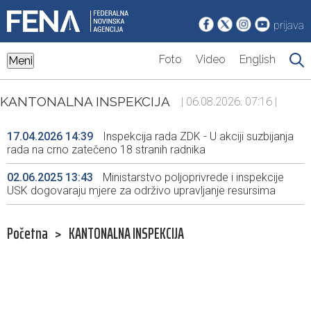
prijava
Foto
Video
English
Meni
KANTONALNA INSPEKCIJA
| 06.08.2026. 07:16 |
17.04.2026 14:39
Inspekcija rada ZDK - U akciji suzbijanja
rada na crno zatečeno 18 stranih radnika
02.06.2025 13:43
Ministarstvo poljoprivrede i inspekcije
USK dogovaraju mjere za održivo upravljanje resursima
Početna
>
KANTONALNA INSPEKCIJA