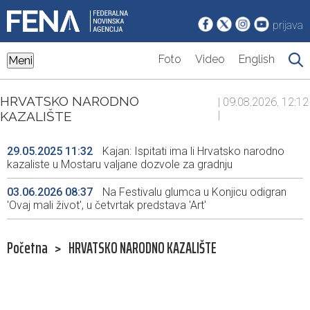
prijava
Foto
Video
English
Meni
HRVATSKO NARODNO
| 09.08.2026. 12:12
KAZALIŠTE
|
29.05.2025 11:32
Kajan: Ispitati ima li Hrvatsko narodno
kazaliste u Mostaru valjane dozvole za gradnju
03.06.2026 08:37
Na Festivalu glumca u Konjicu odigran
'Ovaj mali život', u četvrtak predstava 'Art'
Početna
>
HRVATSKO NARODNO KAZALIŠTE