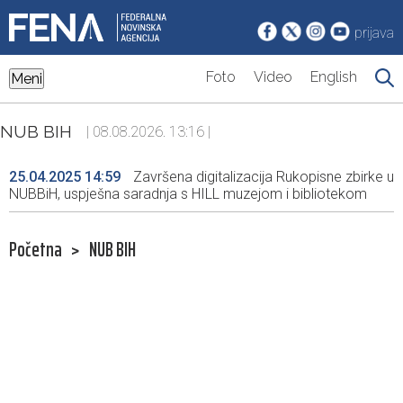
prijava
Foto
Video
English
Meni
NUB BIH
| 08.08.2026. 13:16 |
25.04.2025 14:59
Završena digitalizacija Rukopisne zbirke u
NUBBiH, uspješna saradnja s HILL muzejom i bibliotekom
Početna
>
NUB BIH