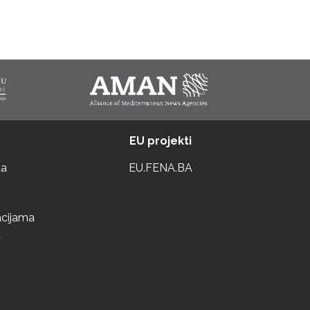
EU projekti
ta
EU.FENA.BA
acijama
a