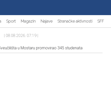
a
Sport
Magazin
Najave
Stranačke aktivnosti
SFF
| 08.08.2026. 07:19 |
 Sveučilišta u Mostaru promovirao 345 studenata