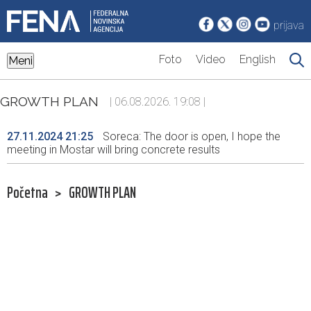
prijava
Foto
Video
English
Meni
GROWTH PLAN
| 06.08.2026. 19:08 |
27.11.2024 21:25
Soreca: The door is open, I hope the
meeting in Mostar will bring concrete results
Početna
>
GROWTH PLAN