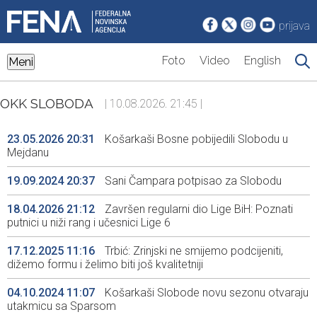
prijava
Foto
Video
English
Meni
OKK SLOBODA
| 10.08.2026. 21:45 |
23.05.2026 20:31
Košarkaši Bosne pobijedili Slobodu u
Mejdanu
19.09.2024 20:37
Sani Čampara potpisao za Slobodu
18.04.2026 21:12
Završen regularni dio Lige BiH: Poznati
putnici u niži rang i učesnici Lige 6
17.12.2025 11:16
Trbić: Zrinjski ne smijemo podcijeniti,
dižemo formu i želimo biti još kvalitetniji
04.10.2024 11:07
Košarkaši Slobode novu sezonu otvaraju
utakmicu sa Sparsom