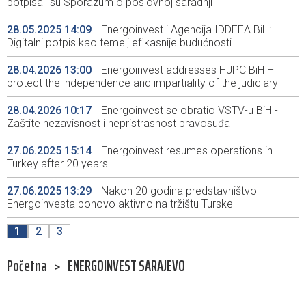
potpisali su Sporazum o poslovnoj saradnji
28.05.2025 14:09
Energoinvest i Agencija IDDEEA BiH:
Digitalni potpis kao temelj efikasnije budućnosti
28.04.2026 13:00
Energoinvest addresses HJPC BiH –
protect the independence and impartiality of the judiciary
28.04.2026 10:17
Energoinvest se obratio VSTV-u BiH -
Zaštite nezavisnost i nepristrasnost pravosuđa
27.06.2025 15:14
Energoinvest resumes operations in
Turkey after 20 years
27.06.2025 13:29
Nakon 20 godina predstavništvo
Energoinvesta ponovo aktivno na tržištu Turske
1
2
3
Početna
>
ENERGOINVEST SARAJEVO