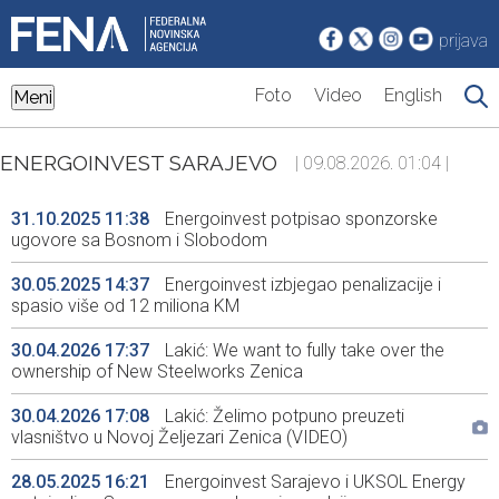
prijava
Foto
Video
English
Meni
ENERGOINVEST SARAJEVO
| 09.08.2026. 01:04 |
31.10.2025 11:38
Energoinvest potpisao sponzorske
ugovore sa Bosnom i Slobodom
30.05.2025 14:37
Energoinvest izbjegao penalizacije i
spasio više od 12 miliona KM
30.04.2026 17:37
Lakić: We want to fully take over the
ownership of New Steelworks Zenica
30.04.2026 17:08
Lakić: Želimo potpuno preuzeti
vlasništvo u Novoj Željezari Zenica (VIDEO)
28.05.2025 16:21
Energoinvest Sarajevo i UKSOL Energy