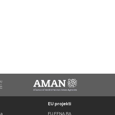
EU projekti
ta
EU.FENA.BA