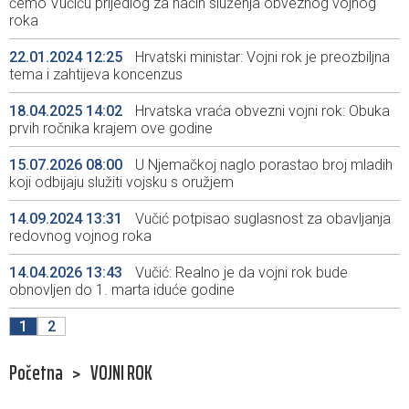
ćemo Vučiću prijedlog za način služenja obveznog vojnog
roka
22.01.2024 12:25
Hrvatski ministar: Vojni rok je preozbiljna
tema i zahtijeva koncenzus
18.04.2025 14:02
Hrvatska vraća obvezni vojni rok: Obuka
prvih ročnika krajem ove godine
15.07.2026 08:00
U Njemačkoj naglo porastao broj mladih
koji odbijaju služiti vojsku s oružjem
14.09.2024 13:31
Vučić potpisao suglasnost za obavljanja
redovnog vojnog roka
14.04.2026 13:43
Vučić: Realno je da vojni rok bude
obnovljen do 1. marta iduće godine
1
2
Početna
>
VOJNI ROK