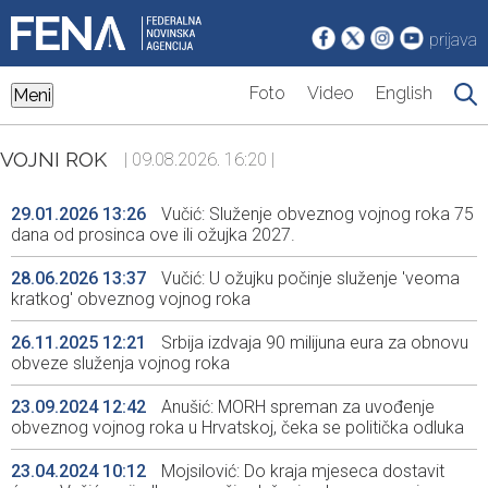
prijava
Foto
Video
English
Meni
VOJNI ROK
| 09.08.2026. 16:20 |
29.01.2026 13:26
Vučić: Služenje obveznog vojnog roka 75
dana od prosinca ove ili ožujka 2027.
28.06.2026 13:37
Vučić: U ožujku počinje služenje 'veoma
kratkog' obveznog vojnog roka
26.11.2025 12:21
Srbija izdvaja 90 milijuna eura za obnovu
obveze služenja vojnog roka
23.09.2024 12:42
Anušić: MORH spreman za uvođenje
obveznog vojnog roka u Hrvatskoj, čeka se politička odluka
23.04.2024 10:12
Mojsilović: Do kraja mjeseca dostavit