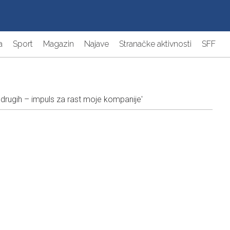
a
Sport
Magazin
Najave
Stranačke aktivnosti
SFF
 drugih – impuls za rast moje kompanije'