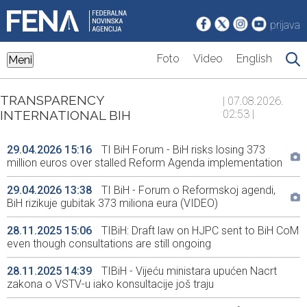
prijava
Foto
Video
English
Meni
TRANSPARENCY
| 07.08.2026.
INTERNATIONAL BIH
02:53 |
29.04.2026 15:16
TI BiH Forum - BiH risks losing 373
million euros over stalled Reform Agenda implementation
29.04.2026 13:38
TI BiH - Forum o Reformskoj agendi,
BiH rizikuje gubitak 373 miliona eura (VIDEO)
28.11.2025 15:06
TIBiH: Draft law on HJPC sent to BiH CoM
even though consultations are still ongoing
28.11.2025 14:39
TIBiH - Vijeću ministara upućen Nacrt
zakona o VSTV-u iako konsultacije još traju