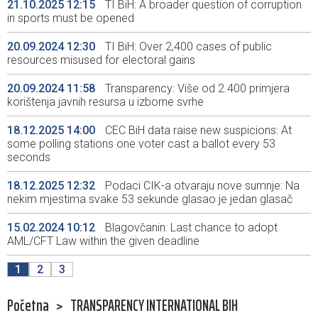
21.10.2025 12:15
TI BiH: A broader question of corruption
in sports must be opened
20.09.2024 12:30
TI BiH: Over 2,400 cases of public
resources misused for electoral gains
20.09.2024 11:58
Transparency: Više od 2.400 primjera
korištenja javnih resursa u izborne svrhe
18.12.2025 14:00
CEC BiH data raise new suspicions: At
some polling stations one voter cast a ballot every 53
seconds
18.12.2025 12:32
Podaci CIK-a otvaraju nove sumnje: Na
nekim mjestima svake 53 sekunde glasao je jedan glasač
15.02.2024 10:12
Blagovčanin: Last chance to adopt
AML/CFT Law within the given deadline
1
2
3
Početna
>
TRANSPARENCY INTERNATIONAL BIH