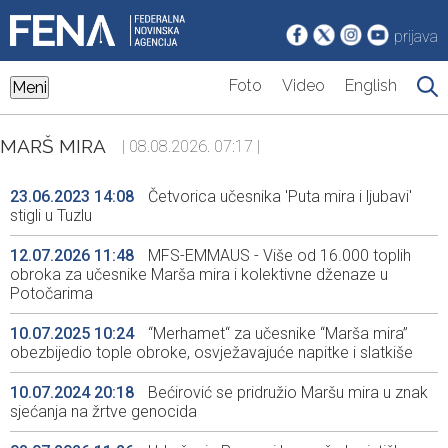
prijava
Foto
Video
English
Meni
MARŠ MIRA
| 08.08.2026. 07:17 |
23.06.2023 14:08
Četvorica učesnika 'Puta mira i ljubavi'
stigli u Tuzlu
12.07.2026 11:48
MFS-EMMAUS - Više od 16.000 toplih
obroka za učesnike Marša mira i kolektivne dženaze u
Potočarima
10.07.2025 10:24
“Merhamet“ za učesnike “Marša mira”
obezbijedio tople obroke, osvježavajuće napitke i slatkiše
10.07.2024 20:18
Bećirović se pridružio Maršu mira u znak
sjećanja na žrtve genocida