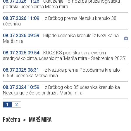
08.07.2026 11:26
Udruženje Pomozi.ba pruža logističku
podršku učesnicima Marša mira
08.07.2026 11:09
Iz Brčkog prema Nezuku krenulo 38
učesnika
08.07.2026 09:59
Hiljade učesnika krenule iz Nezuka na
Marš mira
08.07.2025 09:54
KUCZ KS podrška sarajevskim
srednjoškolcima, učesnicima 'Marša mira - Srebrenica 2025'
08.07.2025 08:31
Iz Nezuka prema Potočarima krenulo
6.660 učesnika Marša mira
08.07.2024 10:59
Iz Brčkog oko 35 učesnika krenulo ka
Nezuku gdje će se pridružiti Maršu mira
1
2
Početna
>
MARŠ MIRA