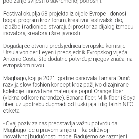
podizanje svijesti o savremenoj potrošnji.
Festival okuplja 63 projekta iz cijele Evrope i donosi
bogat program kroz forum, kreativni festivalski dio,
izložbe i radionice, stvarajući prostor za dijalog između
inovatora, kreatora i šire javnosti.
Događaj će otvoriti predsjednica Evropske komisije
Ursula von der Leyen i predsjednik Evropskog vijeća
António Costa, što dodatno potvrđuje njegov značaj na
evropskom nivou.
Magbago, koji je 2021. godine osnovala Tamara Đurić,
razvija slow fashion koncept kroz pažljivo dizajnirane
kolekcije i inovativne materijale poput Orange fiber
(vlakna od kore narandže), Banana fiber, Milk fiber i Soya
fiber, uz upotrebu dugmadi od ljuski jaja i digitalnih NFC
etiketa.
- Ovaj poziv za nas predstavlja važnu potvrdu da
Magbago ide u pravom smjeru – ka održivoj i
inovativnoj budućnosti mode. Radujemo se razmjeni