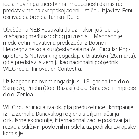
ideja, novim partnerstvima i mogućnosti da naš rad
predstavimo na evropskoj sceni - ističe u izjavi za Fenu
osnivačica brenda Tamara Đurić.
Učešće na NEB Festivalu dolazi nakon još jednog
značajnog međunarodnog priznanja – Magbago je
među četiri inovativna preduzeća iz Bosne i
Hercegovine koja su učestvovala na WE.Circular Pop-
up Store & Networking događaju u Bratislavi (25. marta),
gdje predstavlja zemlju kao nacionalni pobjednik
WE.Circular Innovation Contest-a.
Uz Magabo na ovom događaju su i Sugar on top d.o.o.
Sarajevo, Pricha (Cool Bazaar) d.o.o. Sarajevo i Empress
d.o.o. Zenica.
WE.Circular inicijativa okuplja preduzetnice i kompanije
iz 12 zemalja Dunavskog regiona s ciljem jačanja
cirkularne ekonomije, internacionalizacije poslovanja i
razvoja održivih poslovnih modela, uz podršku Evropske
komisije.