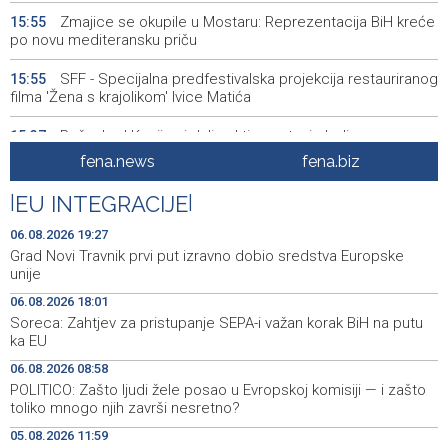
Zmajice se okupile u Mostaru: Reprezentacija BiH kreće
15:55
po novu mediteransku priču
SFF - Specijalna predfestivalska projekcija restauriranog
15:55
filma 'Žena s krajolikom' Ivice Matića
Požar kod Konjica i dalje aktivan, stanje bolje nego
15:37
jutros
fena.news
fena.biz
Dokumentarac 'Bulevar Ivice Osima' osvojio nagradu na
15:27
|
EU INTEGRACIJE
|
City Festu u Niškoj Banji
06.08.2026 19:27
Konjic ugostio 23 folklorna društva na 26.
15:09
Grad Novi Travnik prvi put izravno dobio sredstva Europske
Međunarodnom festivalu ‘Konjička sehara’
unije
06.08.2026 18:01
Vozači u HBŽ-u pozvani na oprez zbog divljih konja na
15:05
Soreca: Zahtjev za pristupanje SEPA-i važan korak BiH na putu
cestama
ka EU
Bh. Muay Thai reprezentacija na Svjetskom prvenstvu u
14:49
06.08.2026 08:58
najbrojnijem sastavu do sada (VIDEO)
POLITICO: Zašto ljudi žele posao u Evropskoj komisiji — i zašto
toliko mnogo njih završi nesretno?
Sutra sunčano, dnevna temperatura od 27 do 33, na
14:30
05.08.2026 11:59
jugu do 39 stepeni