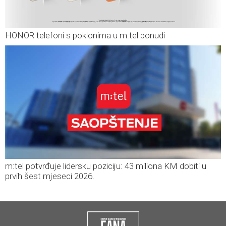
HONOR telefoni s poklonima u m:tel ponudi
m:tel potvrđuje lidersku poziciju: 43 miliona KM dobiti u
prvih šest mjeseci 2026.